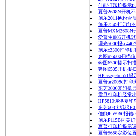
佳能打印机提示b
夏普2608N开机
施乐2011换粉
施乐7545打印
夏普MXM2608
爱普生l805开机
理光5000报sc44
施乐c3300打印机
奔图m6600扫描
奔图6500提示扫
奔图6505开机报
HPlaserjetm551
夏普ar2008d
东芝2006复印机
震旦打印机经常出现
HP5810连供复
东芝603卡纸报E0
佳能lbp5960报错e0
施乐P115B闪黄
夏普打印机提示
夏普5658定影