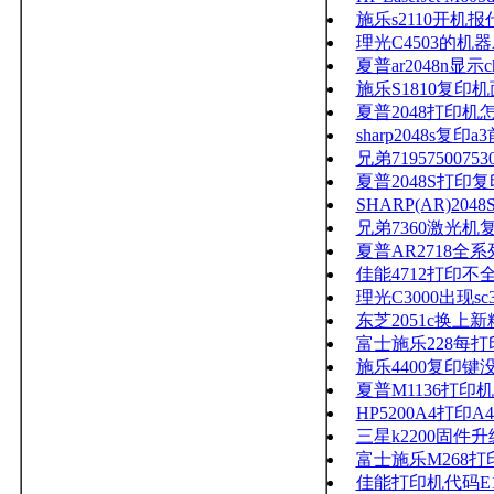
施乐s2110开机报代
理光C4503的机
夏普ar2048n显
施乐S1810复印
夏普2048打印机
sharp2048s
兄弟719575007
夏普2048S打印
SHARP(AR)2
兄弟7360激光
夏普AR2718全
佳能4712打印不
理光C3000出现s
东芝2051c换上
富士施乐228每
施乐4400复印键
夏普M1136打
HP5200A4打印
三星k2200固件升级的
富士施乐M268
佳能打印机代码E10