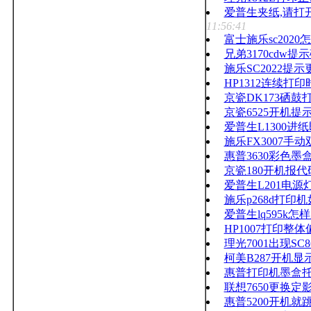
爱普生夹纸,请打
11:56:41
富士施乐sc202
兄弟3170cdw
施乐SC2022提
HP1312连续打
京瓷DK173硒
京瓷6525开机提示
爱普生L1300进
施乐FX3007
惠普3630彩色墨
京瓷180开机报代
爱普生L201电
施乐p268d打印
爱普生lq595k
HP1007打印整
理光7001出现SC8
柯美B287开机显示
惠普打印机墨盒
联想7650更换
惠普5200开机就