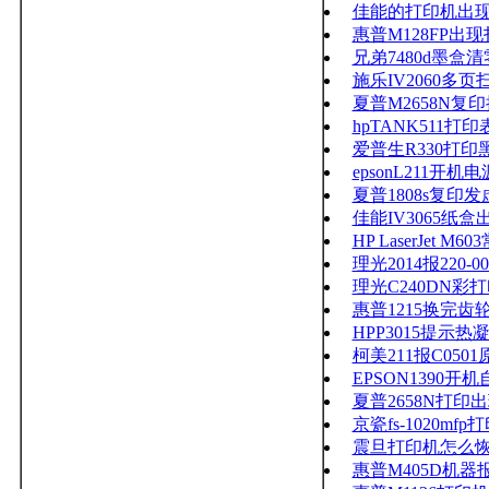
佳能的打印机出现打
惠普M128FP出
兄弟7480d墨盒
施乐IV2060多
夏普M2658N复
hpTANK511
爱普生R330打印
epsonL211开
夏普1808s复印
佳能IV3065纸
HP LaserJet
理光2014报220-
理光C240DN彩打印
惠普1215换完
HPP3015提示
柯美211报C0501
EPSON1390
夏普2658N打印
京瓷fs-1020mf
震旦打印机怎么
惠普M405D机器报错