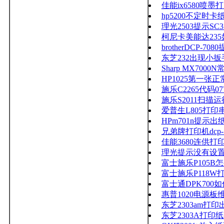
佳能ix6580喷墨
hp5200不定时卡
理光2503提示SC
柯尼卡美能达23
brotherDCP
东芝232出现小扳
Sharp MX70
HP1025第一
施乐C2265代码0
施乐S2011扫
爱普生L805打印
HPm701n提示
兄弟牌打印机dcp
佳能3680连供打
理光提示没有设
富士施乐P105B
富士施乐P118
富士通DPK700
惠普1020电源板
东芝2303am
东芝2303A打