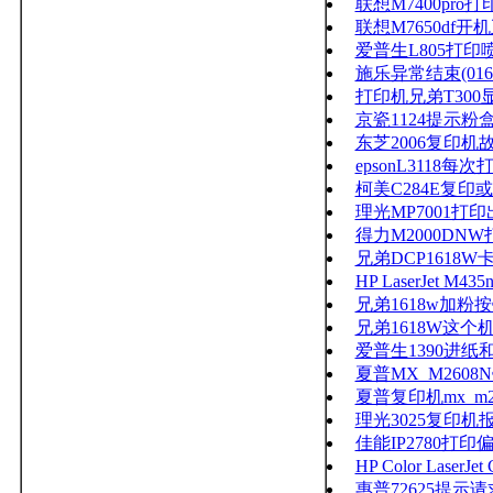
联想M7400pr
联想M7650df
爱普生L805打
施乐异常结束(016-799)P
打印机兄弟T300
京瓷1124提示
东芝2006复印机故
epsonL311
柯美C284E复印
理光MP7001
得力M2000DN
兄弟DCP1618
HP LaserJet 
兄弟1618w加粉
兄弟1618W这
爱普生1390进
夏普MX_M2608
夏普复印机mx_m26
理光3025复印机报s
佳能IP2780打
HP Color Las
惠普72625提