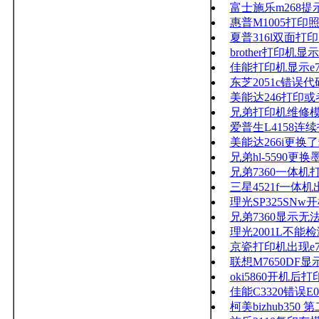
富士施乐m268
惠普M1005打
夏普316l双面打
brother打印机显示s
佳能打印机显示e744
东芝2051c错误代
美能达246打印
兄弟打印机维修
爱普生L4158
美能达266i更换
兄弟hl-5590更
兄弟7360一体
三星4521f一
理光SP325SNw
兄弟7360显示
理光2001L不能
京瓷打印机出现e
联想M7650DF
oki5860开机
佳能C3320错误E000
柯美bizhub35