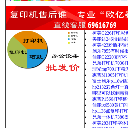
柯美C226打印
美能达246报错误C
柯美423粉瓶不
施乐7855有时候报
佳能C2220复印不了
兄弟打印机703
理光mp7001下
惠普M1005打
富士施乐p118w
hp2132彩色灯
哪里可以找到惠普
惠普P1566打
佳能ix6580黄灯
hp1136点复
兄弟一体机7380
柯美283打印字