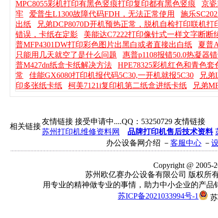
MPC8055彩机打印有黑色竖痕打印复印都有黑色竖痕
京瓷
牢
爱普生L1300故障代码FDH，无法正常使用
施乐SC20
出纸
兄弟DCP8070D开机预热正常，脱机自检打印联机
错误，卡纸在定影
美能达C7222打印像针式一样文字断
普MFP4301DW打印彩色图片出黑白或者直接出白纸
夏普
只能用几天就空了是什么问题
惠普p1108报错50.0热凝
普M427dn纸盒卡纸解决方法
HPE78325彩机红色和青色
常
佳能GX6080打印机报代码5C30,一开机就报5C30
兄弟
印多张纸卡纸
柯美7121i复印机第二纸盒进纸卡纸
兄弟M
友情链接 接受申请中....QQ：53250729 友情链接
相关链接
苏州打印机维修资料网
品牌打印机售后技术资料
办公设备网介绍 －
客服中心
－
Copyright @ 2005-202
苏州欧亿赛办公设备有限公司 版权所有 Email
用专业的精神做专业的事情，助力中小企业的产品
苏ICP备2021033994号-1
苏