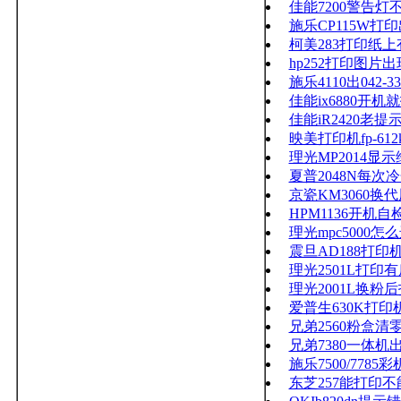
佳能7200警告灯
施乐CP115W打
柯美283打印纸
hp252打印图片
施乐4110出042-33
佳能ix6880开
佳能iR2420老
映美打印机fp-6
理光MP2014显示维
夏普2048N每
京瓷KM3060
HPM1136开机
理光mpc5000
震旦AD188打印机
理光2501L打印
理光2001L换粉
爱普生630K打印
兄弟2560粉盒清
兄弟7380一体机
施乐7500/7785
东芝257能打印