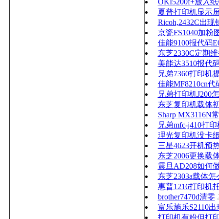
OKI5200f+放
夏普打印机显示
Ricoh,2432
京瓷FS1040加粉
佳能9100报代码E0
东芝2330C定期维
美能达3510报代码
兄弟7360打印
佳能MF8210cn
兄弟打印机J20
东芝复印机载体
Sharp MX31
兄弟mfc-j410
理光复印机没卡纸
三星4623开机
东芝2006更换载
震旦AD208如何
东芝2303a载体
惠普1216打印
brother7470d清零
富乐施乐S2110
打印机有粉但打