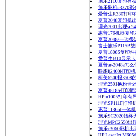
施乐2110复印有
施乐彩机c3370
爱普生R330打
夏普2048复印机
理光7001出现sc54
惠普176机器复
夏普2048s一边很
富士施乐P115B
夏普1808S复印
爱普生l310显示
夏普ar-2048s
联想lj2400l打
柯美6500报350
理光2501换粉盒
夏普4818S打
HPm1005打
理光SP111F打
惠普1136nf一体
施乐SC2020始
理光MPC2550出
施乐c3060彩机出现代
HP LaserJet