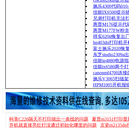
OKIb820dn提示错
施乐4300代码010-
佳能IX6500提示
兄弟打印机无法扫
惠普M176提示代码
惠普M177FW粉
得实620ii恢复出
hp403dn打印
富士施乐2020恢
东芝studio2309
佳能ip4880电
佳能ix6580两个
canonmf470
施乐V3065扫描架
HPM1005开机报错sc
柯美C226隔天不打印就出一条线的问题
夏普m3151打印
开机就直接亮红灯没通过初始化哪里的问题
京瓷m2135