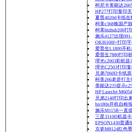
柯尼卡美能达26
HP277打印复印
夏普4020d卡纸
柯美c368换国产
柯美bizhub20
施乐4127出现091
OKI6100f+打
爱普生L1800开
爱普生7880打印
理光c2003彩机提示
理光C2503打
兄弟7060D卡纸
柯美266老是打
美能达235提示c25
HP LaserJet
兄弟2140打印出
hp180n开机自
施乐M115B一直
三星3310D机
EPSON1430
京瓷M8124红