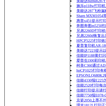
美能达bizhub2
施乐p118w打
美能达287飞粉
Sharp MXM1
惠普x451提示打
奔图奔图m5250
兄弟2260D打印
兄弟2260d恢复
HPCP5225打印
夏普复印机AR-1
美能达7223提示以c
佳能IP1188黄灯
爱普生l300彩
柯美C360通过
hpCP1025打
EPSONLQ680
佳能4330报E22
佳能2520打印
佳能打印提示请
佳能7750报E078-0
京瓷2050上墨不
理光1812L打