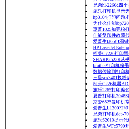
兄弟hl-2260
施乐打印机显示无
hp3104打印问
为什么佳能lbp7
惠普1025加完粉
佳能复印件故障代码E0
爱普生l365电源
HP LaserJet E
柯美C7226打
SHARP252
brother打印
数据传输到打印机
三星scx3401
柯美C226机器A
施乐2265打印偏
夏普打印机2048
京瓷6525复印
爱普生L1300打
兄弟打印机dcp-
施乐S2010提示代
爱普生WFc579