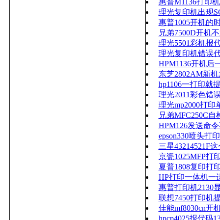
惠普M1136打
理光复印机出现S
惠普1005开机的
兄弟7500D开
理光5501彩机报代码
理光复印机错误代
HPM1136开机
东芝2802AM
hp1106一打印
理光2011彩色错误代
理光mp2000
兄弟MFC250C
HPM126发送
epson330喷
三星43214521
京瓷1025MFP
夏普1808复印
HP打印一体机一
惠普打印机213
联想7450打印
佳能mf8030cn开
hpcp4025报代码13